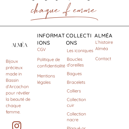
chaque . femme
INFORMAT
COLLECTI
ALMÉA
IONS
ONS
L’histoire
Alméa
CGV
Les iconiques
Contact
Boucles
Politique de
Bijoux
d’oreilles
confidentialité
précieux
Bagues
made in
Mentions
Bassin
légales
Bracelets
d’Arcachon
Colliers
pour révéler
la beauté de
Collection
cuir
chaque
femme.
Collection
nacre
Plaqué or