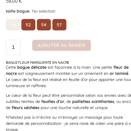
58,00
€
taille bague
:
No selection
49
52
54
57
AJOUTER AU PANIER
BAGUE FLEUR MARGUERITE EN NACRE
Cette
bague délicate
est façonnée à la main. Une petite
fleur de
nacre
est soigneusement montée sur un ornement en
or laminé
.
Le cœur de la fleur est réalisé en feuille d’or pour apporter une to
lumineuse et raffinée.
Le cœur de la fleur peut être personnalisé selon vos envies avec d
subtiles teintes de
feuilles d’or
, de
paillettes scintillantes
, ou enc
de
fleurs séchées
pour une touche naturelle et unique.
N’hésitez pas à m’écrire ou m’envoyer un message pour toute
demande de personnalisation : je serai ravie de créer une paire à v
image.