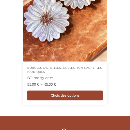
BOUCLES D'OREILLES
,
COLLECTION NACRE
,
LES
ICONIQUES
BO marguerite
55,00
€
–
65,00
€
Choix des options