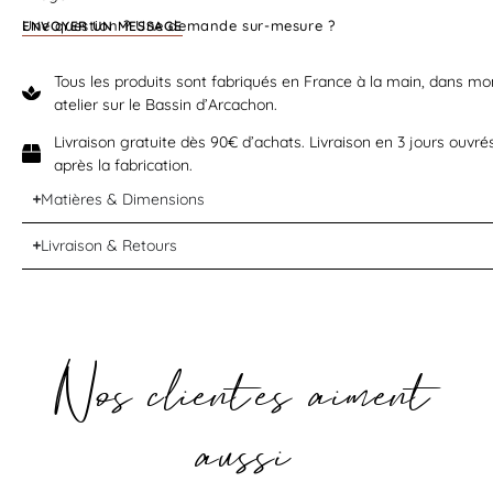
Une question ? Une demande sur-mesure ?
ENVOYER UN MESSAGE
Tous les produits sont fabriqués en France à la main, dans mo
atelier sur le Bassin d’Arcachon.
Livraison gratuite dès 90€ d’achats. Livraison en 3 jours ouvré
après la fabrication.
Matières & Dimensions
Livraison & Retours
Nos clientes aiment
aussi