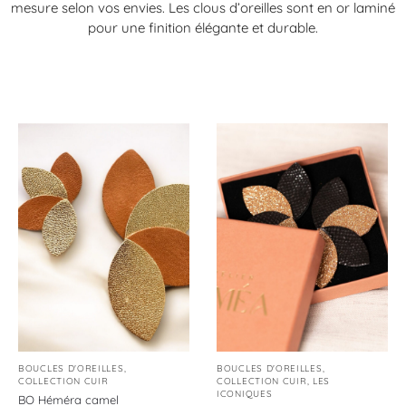
mesure selon vos envies. Les clous d’oreilles sont en or laminé
pour une finition élégante et durable.
BOUCLES D'OREILLES
,
BOUCLES D'OREILLES
,
COLLECTION CUIR
COLLECTION CUIR
,
LES
ICONIQUES
BO Héméra camel