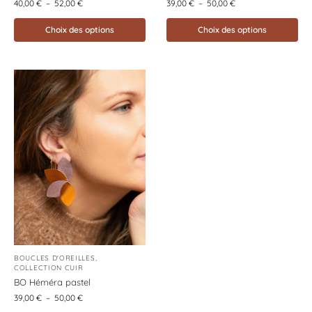
40,00
€
–
52,00
€
39,00
€
–
50,00
€
Choix des options
Choix des options
BOUCLES D'OREILLES
,
COLLECTION CUIR
BO Héméra pastel
39,00
€
–
50,00
€