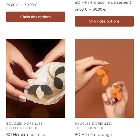
BO Héméra écaille de serpent
39,00
€
–
50,00
€
39,00
€
–
50,00
€
Choix des options
Choix des options
BOUCLES D'OREILLES
,
BOUCLES D'OREILLES
,
COLLECTION CUIR
COLLECTION CUIR
BO Héméra noir et or
BO Héméra orange