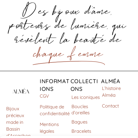
Des bijoux d’âme,
porteurs de lumière, qui
révèlent la beauté de
chaque . femme
INFORMAT
COLLECTI
ALMÉA
IONS
ONS
L’histoire
Alméa
CGV
Les iconiques
Contact
Boucles
Politique de
Bijoux
d’oreilles
confidentialité
précieux
Bagues
made in
Mentions
Bassin
légales
Bracelets
d’Arcachon